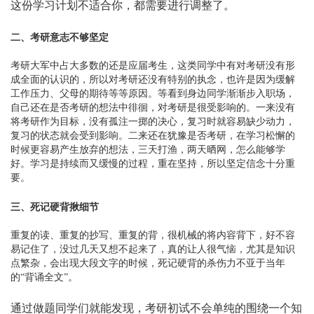
这份学习计划不适合你，都需要进行调整了。
二、考研意志不够坚定
考研大军中占大多数的还是应届考生，这类同学中有对考研没有形
成全面的认识的，所以对考研还没有特别的执念，也许是因为缓解
工作压力、父母的期待等等原因。等看到身边同学渐渐步入职场，
自己还在是否考研的想法中徘徊，对考研是很受影响的。一来没有
将考研作为目标，没有孤注一掷的决心，复习时就容易缺少动力，
复习的状态就会受到影响。二来还在犹豫是否考研，在学习松懈的
时候更容易产生放弃的想法，三天打渔，两天晒网，怎么能够学
好。学习是持续而又缓慢的过程，重在坚持，所以坚定信念十分重
要。
三、死记硬背揪细节
重复的读、重复的抄写、重复的背，很机械的将内容背下，好不容
易记住了，没过几天又想不起来了，真的让人很气恼，尤其是知识
点繁杂，会出现大段文字的时候，死记硬背的杀伤力不亚于当年
的“背诵全文”。
通过做题同学们就能发现，考研初试不会单纯的围绕一个知