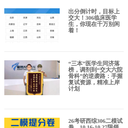
出分倒计时，目标上
交大！306临床医学
生，你现在千万别闲
着！
“三本”医学生同济落
榜，调剂到“交大六院
骨科”的逆袭路：手握
复试资源，精准上岸
计划
26考研西综306二模试
卷，10.16-10.27限领