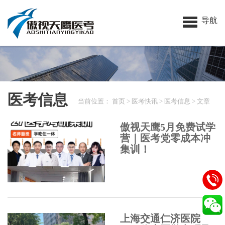
导航
医考信息
当前位置：
首页
>
医考快讯
>
医考信息
> 文章
傲视天鹰5月免费试学
营｜医考党零成本冲
集训！
上海交通仁济医院