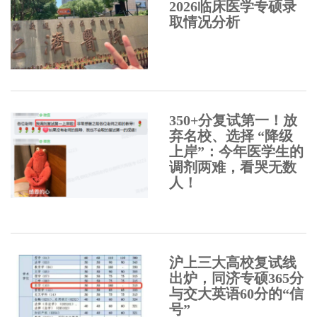
2026临床医学专硕录
取情况分析
350+分复试第一！放
弃名校、选择 “降级
上岸”：今年医学生的
调剂两难，看哭无数
人！
沪上三大高校复试线
出炉，同济专硕365分
与交大英语60分的“信
号”