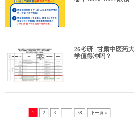
26考研 | 甘肃中医药大
学值得冲吗？
1
2
3
…
58
下一页 »