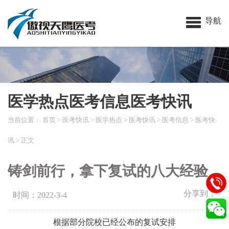
导航
医学热点医考信息医考快讯
当前位置：
首页
>
医考快讯
>
医学热点
>
医考快讯
>
医考信息
>
医考快
讯
> 正文
铸剑前行，拿下复试的八大经验
分享到：
时间：2022-3-4
根据部分院校已经公布的复试安排