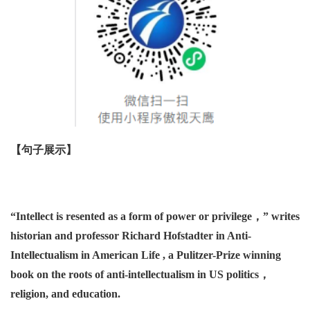
【句子展示】
“
Intellect is resented as a form of power or privilege
，”
writes
historian and professor Richard
Hofstadter in Ant
i
-
Intellectualism in American Life , a Pulitzer-Prize winning
book on the roots of anti-intellectualism
in US politics
，
religion, and education.