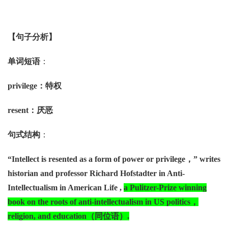
【句子分析】
单词短语
：
p
rivileg
e：特权
resent
：厌恶
句式结构
：
“
Intellect is resented as a form of power or privilege
，”
writes
historian and professor Richard
Hofstadter in Ant
i
-
Intellectualism in American Life ,
a Pulitzer-Prize winning
book on the roots of anti-intellectualism
in US politics
，
religion, and education
（同位语）
.