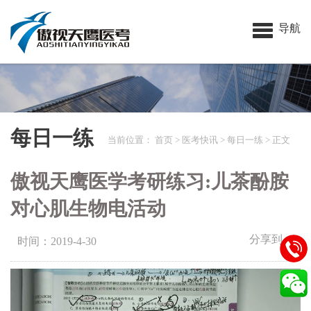
导航
每日一练
当前位置：
首页
>
医考快讯
>
每日一练
> 正文
傲视天鹰医学考研练习:儿茶酚胺
对心肌生物电活动
分享到：
时间：2019-4-30