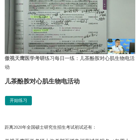
傲视天鹰
医学考研
练习每日一练：儿茶酚胺对心肌生物电活
动
Quiz:
儿茶酚胺对心肌生物电活动
开始练习
距离2020年全国硕士研究生招生考试初试还有：