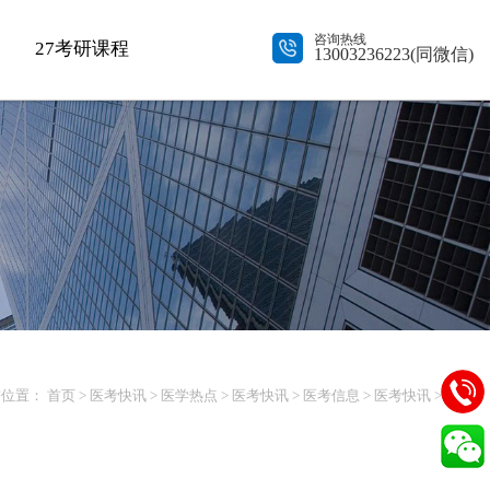
咨询热线
27考研课程
13003236223(同微信)
前位置：
首页
>
医考快讯
>
医学热点
>
医考快讯
>
医考信息
>
医考快讯
> 正文