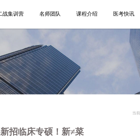
二战集训营
名师团队
课程介绍
医考快讯
当
新招临床专硕！新≠菜