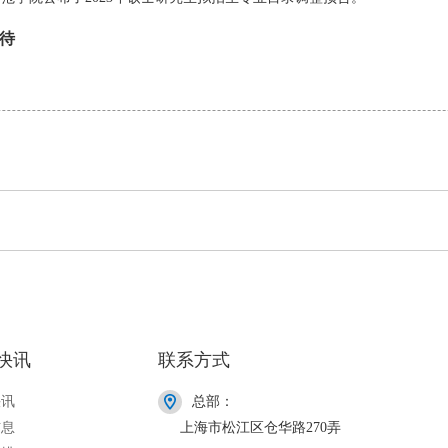
待
。
快讯
联系方式
快讯
总部：
信息
上海市松江区仓华路270弄