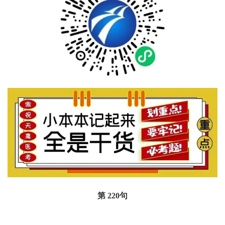
第 220
句