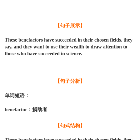
【句子展示】
These benefactors have succeeded in their chosen fields, they
say, and they want to use their wealth to draw attention to
those who have succeeded in science.
【句子分析】
单词短语：
benefactor
：捐助者
【句式结构】
These benefactors have succeeded in their chosen fields, they