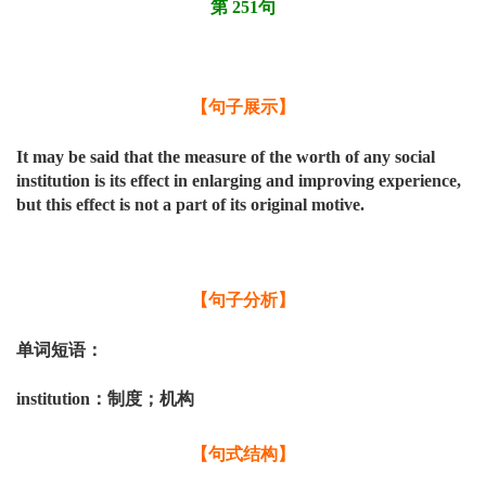
第 251句
【句子展示】
It may be said that the measure of the worth of any social
institution is its effect in enlarging and improving experience,
but this effect is not a part of its original motive.
【句子分析】
单词短语：
institution
：制度；机构
【句式结构】