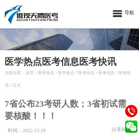
导航
医学热点医考信息医考快讯
当前位置：
首页
>
医考快讯
>
医学热点
>
医考快讯
>
医考信息
>
医考快
讯
> 正文
7省公布23考研人数；3省初试需
要核酸！！！
分享到：
时间：2022-12-19