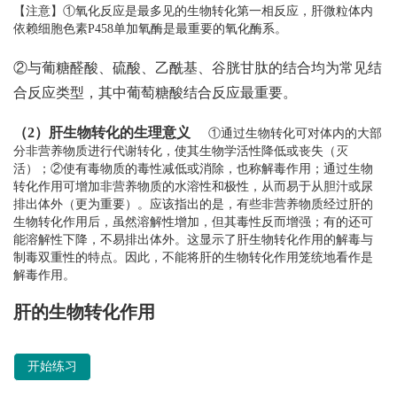
【注意】①氧化反应是最多见的生物转化第一相反应，肝微粒体内
依赖细胞色素P458单加氧酶是最重要的氧化酶系。
②与葡糖醛酸、硫酸、乙酰基、谷胱甘肽的结合均为常见结
合反应类型，其中葡萄糖酸结合反应最重要。
（2）肝生物转化的生理意义
①通过生物转化可对体内的大部
分非营养物质进行代谢转化，使其生物学活性降低或丧失（灭
活）；②使有毒物质的毒性减低或消除，也称解毒作用；通过生物
转化作用可增加非营养物质的水溶性和极性，从而易于从胆汁或尿
排出体外（更为重要）。应该指出的是，有些非营养物质经过肝的
生物转化作用后，虽然溶解性增加，但其毒性反而增强；有的还可
能溶解性下降，不易排出体外。这显示了肝生物转化作用的解毒与
制毒双重性的特点。因此，不能将肝的生物转化作用笼统地看作是
解毒作用。
Quiz:
肝的生物转化作用
开始练习