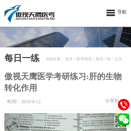
导航
每日一练
当前位置：
首页
>
医考快讯
>
每日一练
> 正文
傲视天鹰医学考研练习:肝的生物
转化作用
分享到：
时间：2019-8-12