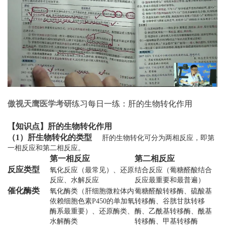
傲视天鹰
医学考研
练习每日一练：肝的生物转化作用
【知识点】肝的生物转化作用
（1）肝生物转化的类型
肝的生物转化可分为两相反应，即第
一相反应和第二相反应。
第一相反应
第二相反应
反应类型
氧化反应（最常见）、还原
结合反应（葡糖醛酸结合
反应、水解反应
反应最重要和最普遍）
催化酶类
氧化酶类（肝细胞微粒体内
葡糖醛酸转移酶、硫酸基
依赖细胞色素P450的单加氧
转移酶、谷胱甘肽转移
酶系最重要）、还原酶类、
酶、乙酰基转移酶、酰基
水解酶类
转移酶、甲基转移酶