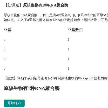
【知识点】原核生物有1种RNA聚合酶
原核生物的RNA聚合酶（1种）是由4种亚基α、β、β’和σ组成的五聚体
始位点。加入了σ亚基的酶才能在DNA的特定起始点上起始转录，可见σ
亚基
亚基数目
α
2
β
1
β’
1
σ
1
【注意】利福平或利福霉素可特异抑制原核生物的RNA-pol β 亚基
Quiz:
原核生物有1种RNA聚合酶
开始练习