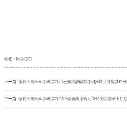
标签：
医考练习
上一篇:
傲视天鹰医学考研练习:由已知核酸碱基序列推断互补碱基序列
下一篇:
傲视天鹰医学考研练习:RNA聚合酶结合到DNA的启动子上启