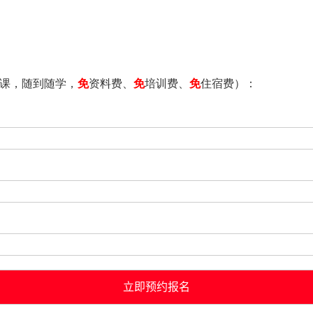
课，随到随学，
免
资料费、
免
培训费、
免
住宿费）：