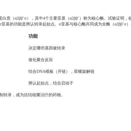
蛋白质（α2ββ’σ），其中4个主要亚基（α2ββ’）称为核心酶。试验证
亚基的功能是辨认转录起始点。σ亚基与核心酶共同成为全酶（α2ββ’σ）
功能
决定哪些基因被转录
催化聚合反应
结合DNA模板（开链），双螺旋解链
辨认起始点，结合启动子
而抑制转录，成为抗结核菌治疗的药物。