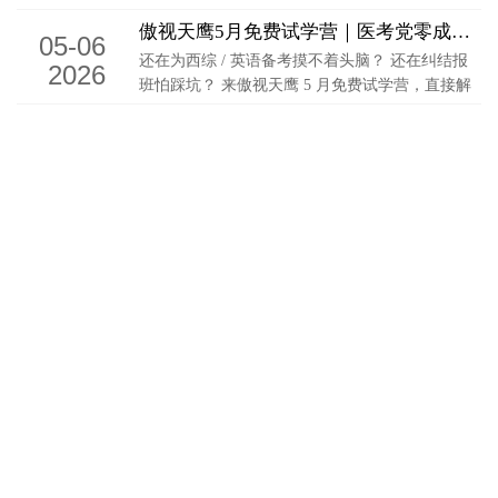
助教答疑+班主任 […]
傲视天鹰5月免费试学营｜医考党零成本冲集训！
05-06
还在为西综 / 英语备考摸不着头脑？ 还在纠结报
2026
班怕踩坑？ 来傲视天鹰 5 月免费试学营，直接解
锁三甲名师面授 […]