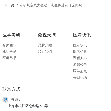
法！！！
下一篇:
21考研规定八大变动，考生将受到什么影响
医学考研
傲视天鹰
医考快讯
名师团队
品牌介绍
医考快讯
成功学员
联系我们
医考信息
医考丛书
课程安排
通知公告
医学热点
每日一练
联系方式
总部：
上海市松江区仓华路270弄