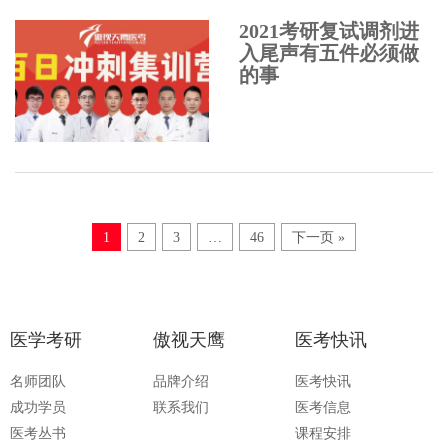
2021考研复试调剂进
入尾声有五件必须做
的事
1
2
3
…
46
下一页 »
医学考研
傲视天鹰
医考快讯
名师团队
品牌介绍
医考快讯
成功学员
联系我们
医考信息
医考丛书
课程安排