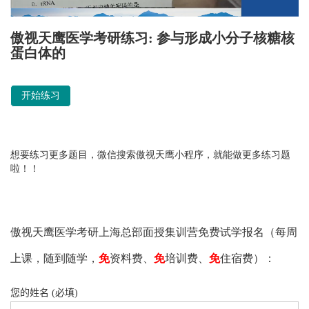
Quiz:
傲视天鹰医学考研练习: 参与形成小分子核糖核
蛋白体的
开始练习
想要练习更多题目，微信搜索傲视天鹰小程序，就能做更多练习题
啦！！
傲视天鹰医学考研上海总部面授集训营免费试学报名（每周
上课，随到随学，
免
资料费、
免
培训费、
免
住宿费）：
您的姓名 (必填)