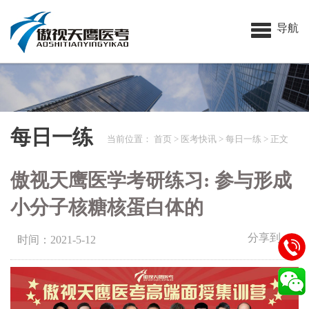
导航
每日一练
当前位置：
首页
>
医考快讯
>
每日一练
> 正文
傲视天鹰医学考研练习: 参与形成
小分子核糖核蛋白体的
分享到：
时间：2021-5-12