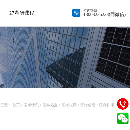
咨询热线
27考研课程
13003236223(同微信)
前位置：
首页
>
医考快讯
>
医学热点
>
医考快讯
>
医考信息
>
医考快讯
> 正文