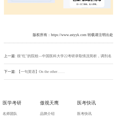
版权所有：https://www.astyyk.com 转载请注明出处
上一篇:
很“红”的院校—中国医科大学22考研录取情况简析，调剂名
额多，看重英语成绩
下一篇:
【一句英语】On the other……
医学考研
傲视天鹰
医考快讯
名师团队
品牌介绍
医考快讯