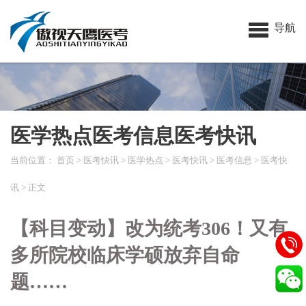
导航
医学热点医考信息医考快讯
当前位置：
首页
>
医考快讯
>
医学热点
>
医考快讯
>
医考信息
>
医考快
讯
> 正文
【科目变动】改为统考306！又有
多所院校临床学硕放弃自命
题……