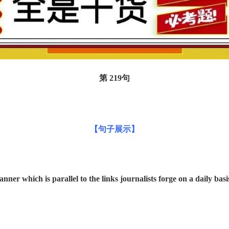
第 219
句
【句子展示】
anner which is
parallel to
the links journalists forge on a daily ba