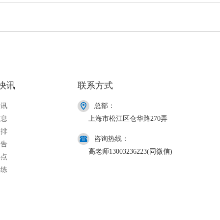
快讯
联系方式
快讯
总部：
信息
上海市松江区仓华路270弄
安排
咨询热线：
公告
高老师13003236223(同微信)
热点
一练