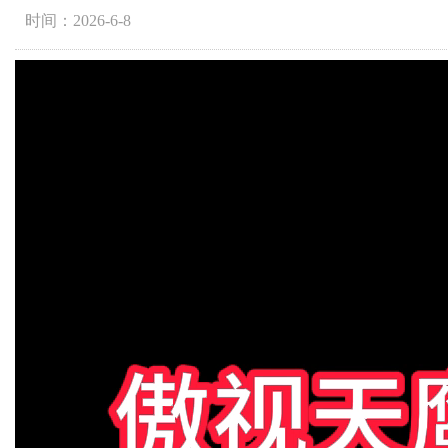
时间：2026-6-8
视
频
播
放
器